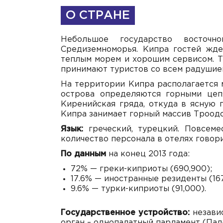
О СТРАНЕ
Небольшое государство восточн
Средиземноморья. Кипра гостей жде
теплым морем и хорошим сервисом. Т
принимают туристов со всем радушие
На территории Кипра располагается 
острова определяются горными цеп
Киренийская гряда, откуда в ясную 
Кипра занимает горный массив Троодос
Язык:
греческий, турецкий. Повсеме
количество персонала в отелях говори
По данным
на конец 2013 года:
72% — греки-киприоты (690,900);
17.6% — иностранные резиденты (167
9.6% — турки-киприоты (91,000).
Государственное устройство:
независ
орган – однопалатный парламент (Пал