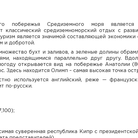
ого побережья Средиземного моря являетс
т классический средиземноморский отдых с разви
уризм является значимой составляющей экономики
м и добротой.
множество бухт и заливов, а зеленые долины обра
ями, находящимися параллельно друг другу. Вдол
погоду открывается вид на побережье Анатолии (80
. Здесь находится Олимп – самая высокая точка остр
стно используется английский, реже — французс
т по-русски.
,100);
имая суверенная республика Кипр с президентско
ата представителей).